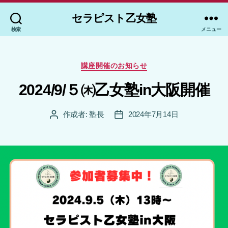
セラピスト乙女塾
検索
メニュー
カ
講座開催のお知らせ
テ
ゴ
2024/9/５㈭乙女塾in大阪開催
リ
ー
作成者:
塾長
2024年7月14日
投
投
稿
稿
者
日